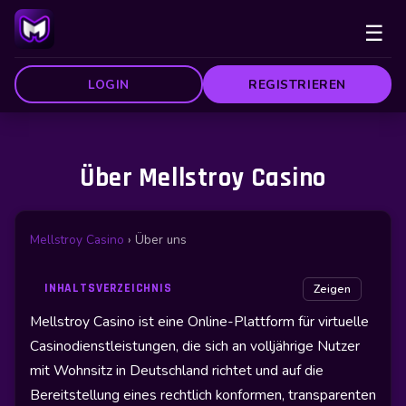
☰
LOGIN
REGISTRIEREN
Über Mellstroy Casino
Mellstroy Casino
› Über uns
INHALTSVERZEICHNIS
Zeigen
Mellstroy Casino ist eine Online-Plattform für virtuelle
Casinodienstleistungen, die sich an volljährige Nutzer
mit Wohnsitz in Deutschland richtet und auf die
Bereitstellung eines rechtlich konformen, transparenten