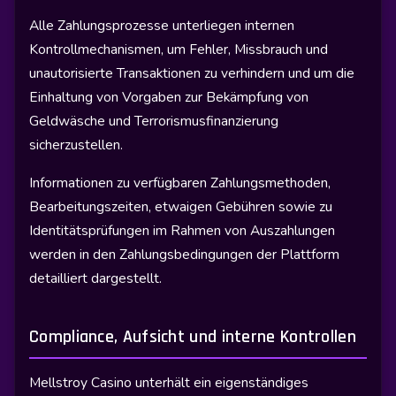
Alle Zahlungsprozesse unterliegen internen
Kontrollmechanismen, um Fehler, Missbrauch und
unautorisierte Transaktionen zu verhindern und um die
Einhaltung von Vorgaben zur Bekämpfung von
Geldwäsche und Terrorismusfinanzierung
sicherzustellen.
Informationen zu verfügbaren Zahlungsmethoden,
Bearbeitungszeiten, etwaigen Gebühren sowie zu
Identitätsprüfungen im Rahmen von Auszahlungen
werden in den Zahlungsbedingungen der Plattform
detailliert dargestellt.
Compliance, Aufsicht und interne Kontrollen
Mellstroy Casino unterhält ein eigenständiges