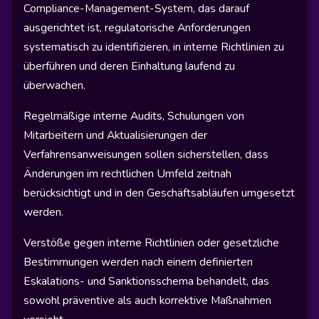
Compliance-Management-System, das darauf
ausgerichtet ist, regulatorische Anforderungen
systematisch zu identifizieren, in interne Richtlinien zu
überführen und deren Einhaltung laufend zu
überwachen.
Regelmäßige interne Audits, Schulungen von
Mitarbeitern und Aktualisierungen der
Verfahrensanweisungen sollen sicherstellen, dass
Änderungen im rechtlichen Umfeld zeitnah
berücksichtigt und in den Geschäftsabläufen umgesetzt
werden.
Verstöße gegen interne Richtlinien oder gesetzliche
Bestimmungen werden nach einem definierten
Eskalations- und Sanktionsschema behandelt, das
sowohl präventive als auch korrektive Maßnahmen