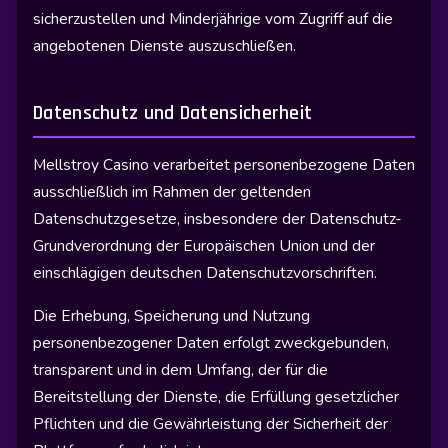
sicherzustellen und Minderjährige vom Zugriff auf die
angebotenen Dienste auszuschließen.
Datenschutz und Datensicherheit
Mellstroy Casino verarbeitet personenbezogene Daten
ausschließlich im Rahmen der geltenden
Datenschutzgesetze, insbesondere der Datenschutz-
Grundverordnung der Europäischen Union und der
einschlägigen deutschen Datenschutzvorschriften.
Die Erhebung, Speicherung und Nutzung
personenbezogener Daten erfolgt zweckgebunden,
transparent und in dem Umfang, der für die
Bereitstellung der Dienste, die Erfüllung gesetzlicher
Pflichten und die Gewährleistung der Sicherheit der